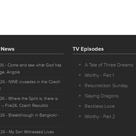
t News
TV Episodes
A Tale of Three Dreams
026
- Come and see what God has
ge, Angola
Worthy - Part 1
026
- NINE crusades in the Czech
Resurrection Sunday
!
Slaying Dragons
026
- Where the Spirit is, there is
 – Fire26, Czech Republic
Reckless Love
026
- Breakthrough in Bangkok! -
Worthy - Part 2
026
- My Son Witnessed Lives