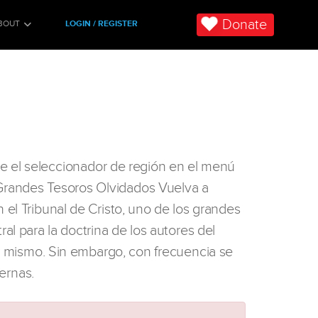
Donate
BOUT
LOGIN / REGISTER
use el seleccionador de región en el menú
s Grandes Tesoros Olvidados Vuelva a
l Tribunal de Cristo, uno de los grandes
ral para la doctrina de los autores del
o mismo. Sin embargo, con frecuencia se
ernas.