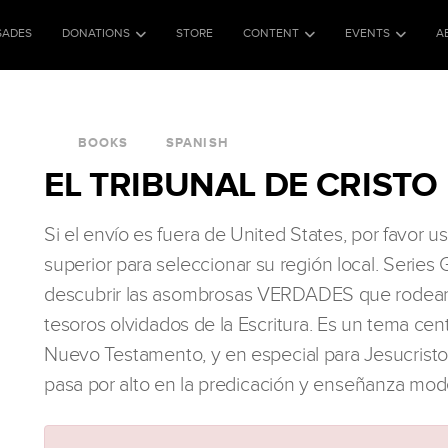
SADES
DONATIONS
STORE
CONTENT
EVENTS
A
BOOKS
SPANISH
EL TRIBUNAL DE CRISTO
Si el envío es fuera de United States, por favor 
superior para seleccionar su región local. Serie
descubrir las asombrosas VERDADES que rodean e
tesoros olvidados de la Escritura. Es un tema cent
Nuevo Testamento, y en especial para Jesucrist
pasa por alto en la predicación y enseñanza mod