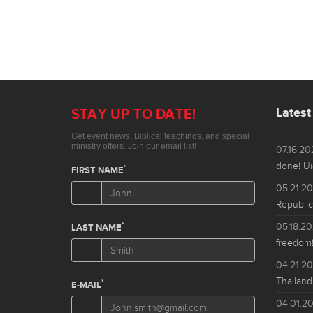
Lates
07.16.2
done! Ui
05.21.2
Republic
05.18.2
freedom!
04.21.2
Thailand
04.01.2