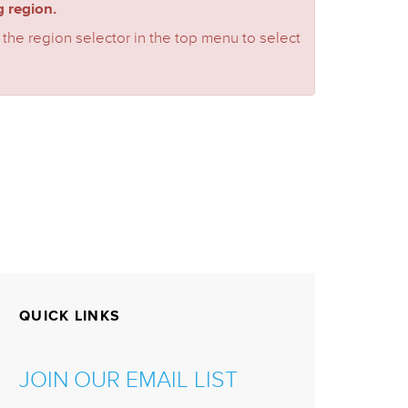
 region.
 the region selector in the top menu to select
QUICK LINKS
JOIN OUR EMAIL LIST