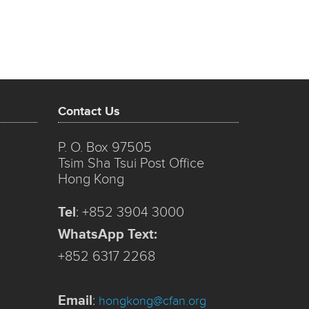
Contact Us
P. O. Box 97505
Tsim Sha Tsui Post Office
Hong Kong
Tel
:
+852 3904 3000
WhatsApp Text:
+852 6317 2268
Email
:
hongkong@cfan.org