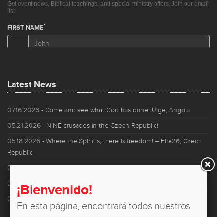
Latest News
07.16.2026
- Come and see what God has done! Uige, Angola
05.21.2026
- NINE crusades in the Czech Republic!
05.18.2026
- Where the Spirit is, there is freedom! – Fire26, Czech
Republic
04.21.2026
- Breakthrough in Bangkok! - Thailand
04.01.2026
- My Son Witnessed Lives Transformed in Thailand!
¡Bienvenido!
03.29.2026
- Miracles in Thailand! - Ubon Ratchathani
En esta página, encontrará todos nuestros