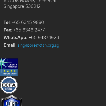
#07-06 Novelty TechPoint
Singapore 536212
Tel
:
+65 6345 9880
Fax
:
+65 6346 2477
WhatsApp:
+65 9487 1923
Email
:
singapore@cfan.org.sg