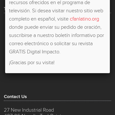
recursos ofrecidos en el programa de
TV Episodes
televisión. Si desea visitar nuestro sitio web
completo en español, visite
cfanlatino.org
Holy Spirit: Are We Flammable or Fireproof?
donde puede enviar su pedido de oración,
A Tale of Three Dreams
suscribirse a nuestro boletín informativo por
Slaying Dragons
correo electrónico o solicitar su revista
Reckless Love
GRATIS Digital Impacto.
Worthy - Part 2
¡Gracias por su visita!
Worthy - Part 1
Contact Us
27 New Industrial Road