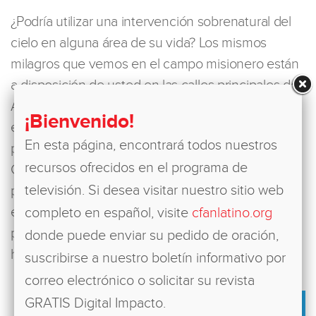
¿Podría utilizar una intervención sobrenatural del
cielo en alguna área de su vida? Los mismos
milagros que vemos en el campo misionero están
a disposición de usted en las calles principales de
América. Justamente donde usted vive. Nuestro
¡Bienvenido!
equipo en los Estados Unidos ora por cada
En esta página, encontrará todos nuestros
petición, y después es enviada a una cruzada de
recursos ofrecidos en el programa de
Cristo Para Todas las Naciones donde yo, los
televisión. Si desea visitar nuestro sitio web
pastores locales y todos los asistentes
extendemos las manos hacia su necesidad, ¡y nos
completo en español, visite
cfanlatino.org
ponemos de acuerdo en oración para que Dios
donde puede enviar su pedido de oración,
haga un milagro en su vida!
suscribirse a nuestro boletín informativo por
correo electrónico o solicitar su revista
GRATIS Digital Impacto.
ENVIÉ AHORA