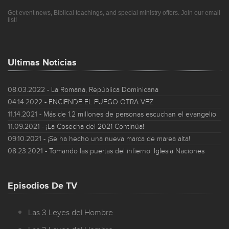
Get event news, Biblical teachings, and special ministry offers. Join our email
list!
Ultimas Noticias
08.03.2022
- La Romana, República Dominicana
04.14.2022
- ENCIENDE EL FUEGO OTRA VEZ
11.14.2021
- Más de 1.2 millones de personas escuchan el evangelio
11.09.2021
- ¡La Cosecha del 2021 Continúa!
09.10.2021
- ¡Se ha hecho una nueva marca de marea alta!
08.23.2021
- Tomando las puertas del infierno: Iglesia Naciones
Episodios De TV
Las 3 Leyes del Hombre