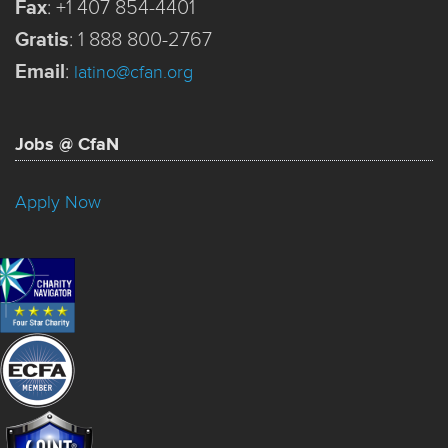
Fax
:
+1 407 854-4401
Gratis
:
1 888 800-2767
Email
:
latino@cfan.org
Jobs @ CfaN
Apply Now