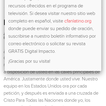
recursos ofrecidos en el programa de
televisión. Si desea visitar nuestro sitio web
PETICIONES DE ORACIÓN
completo en español, visite
cfanlatino.org
donde puede enviar su pedido de oración,
¿NECESITA UN TOQUE DE DIOS? UNÁMONOS
suscribirse a nuestro boletín informativo por
EN ORACIÓN.
correo electrónico o solicitar su revista
¿Podría utilizar una intervención sobrenatural del
GRATIS Digital Impacto.
cielo en alguna área de su vida? Los mismos
¡Gracias por su visita!
milagros que vemos en el campo misionero están
a disposición de usted en las calles principales de
América. Justamente donde usted vive. Nuestro
equipo en los Estados Unidos ora por cada
petición, y después es enviada a una cruzada de
Cristo Para Todas las Naciones donde yo, los