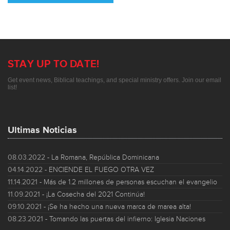
STAY UP TO DATE!
Get event news, Biblical teachings, and special ministry offers. Join our email
list!
Ultimas Noticias
08.03.2022
- La Romana, República Dominicana
04.14.2022
- ENCIENDE EL FUEGO OTRA VEZ
11.14.2021
- Más de 1.2 millones de personas escuchan el evangelio
11.09.2021
- ¡La Cosecha del 2021 Continúa!
09.10.2021
- ¡Se ha hecho una nueva marca de marea alta!
08.23.2021
- Tomando las puertas del infierno: Iglesia Naciones