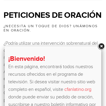
PETICIONES DE ORACIÓN
¿NECESITA UN TOQUE DE DIOS? UNÁMONOS
EN ORACIÓN.
¿Podría utilizar una intervención sobrenatural del
cielo en alguna área de su vida? Los mismos
¡Bienvenido!
milagros que vemos en el campo misionero están
a disposición de usted en las calles principales de
En esta página, encontrará todos nuestros
América. Justamente donde usted vive. Nuestro
recursos ofrecidos en el programa de
equipo en los Estados Unidos ora por cada
televisión. Si desea visitar nuestro sitio web
petición, y después es enviada a una cruzada de
completo en español, visite
cfanlatino.org
Cristo Para Todas las Naciones donde yo, los
donde puede enviar su pedido de oración,
pastores locales y todos los asistentes
suscribirse a nuestro boletín informativo por