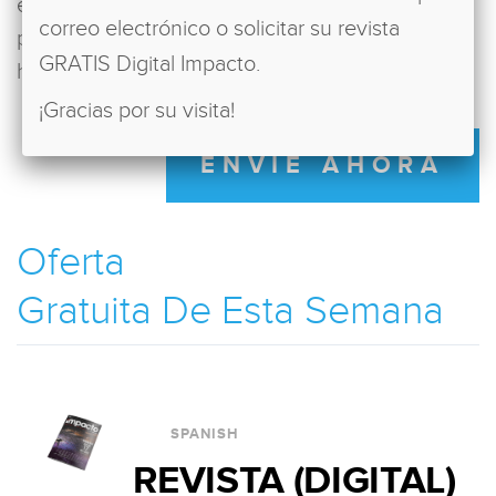
extendemos las manos hacia su necesidad, ¡y nos
correo electrónico o solicitar su revista
ponemos de acuerdo en oración para que Dios
GRATIS Digital Impacto.
haga un milagro en su vida!
¡Gracias por su visita!
ENVIÉ AHORA
Oferta
Gratuita De Esta Semana
SPANISH
REVISTA (DIGITAL)